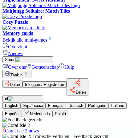
Mahjongg Solitaire: Match Tiles
Cozy Puzzle
Memory cards
Bekijk alle mini-games
Overzicht
Nieuws
Steun
Over ons
Gemeenschap
Hulp
Taal
:
nl
Delen
Inloggen / Registreren
Delen
nl
English
Українська
Français
Deutsch
Português
Italiano
Español
Nederlands
Polski
Coral Isle 2 news