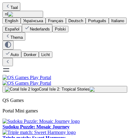
Taal
nl
English
Українська
Français
Deutsch
Português
Italiano
Español
Nederlands
Polski
Thema
Auto
Donker
Licht
Coral Isle 2: Tropical Stories
QS Games
Portal Mini games
Sudoku Puzzle: Mosaic Journey
Triple match: Sweet Harmony