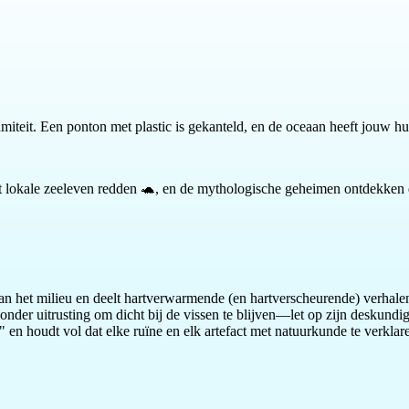
lamiteit. Een ponton met plastic is gekanteld, en de oceaan heeft jouw h
het lokale zeeleven redden 🐢, en de mythologische geheimen ontdekken
 van het milieu en deelt hartverwarmende (en hartverscheurende) verhal
 zonder uitrusting om dicht bij de vissen te blijven—let op zijn deskundi
" en houdt vol dat elke ruïne en elk artefact met natuurkunde te verklar