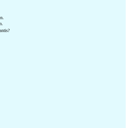
n.
n.
antis?