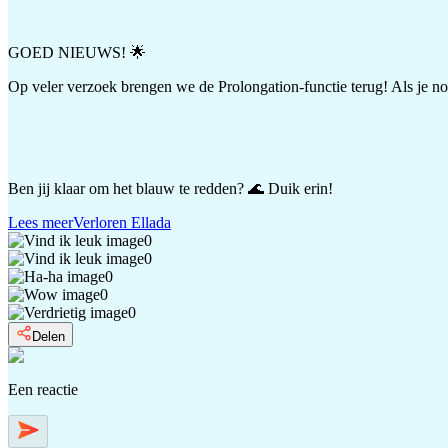
GOED NIEUWS! 🌟
Op veler verzoek brengen we de Prolongation-functie terug! Als je nog
Ben jij klaar om het blauw te redden? 🌊 Duik erin!
Lees meer
Verloren Ellada
0
0
0
0
0
Delen
Een reactie