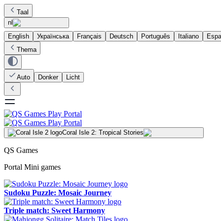
Taal
nl
English
Українська
Français
Deutsch
Português
Italiano
Espa
Thema
Auto
Donker
Licht
Coral Isle 2: Tropical Stories
QS Games
Portal Mini games
Sudoku Puzzle: Mosaic Journey
Triple match: Sweet Harmony