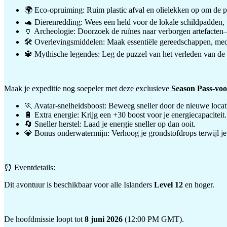
🌍 Eco-opruiming: Ruim plastic afval en olielekken op om de pra
🐢 Dierenredding: Wees een held voor de lokale schildpadden, 
🏺 Archeologie: Doorzoek de ruïnes naar verborgen artefacten
🛠️ Overlevingsmiddelen: Maak essentiële gereedschappen, medic
🔱 Mythische legendes: Leg de puzzel van het verleden van de s
Maak je expeditie nog soepeler met deze exclusieve
Season Pass-voo
🏃 Avatar-snelheidsboost: Beweeg sneller door de nieuwe locat
🔋 Extra energie: Krijg een +30 boost voor je energiecapaciteit.
🔄 Sneller herstel: Laad je energie sneller op dan ooit.
💎 Bonus onderwatermijn: Verhoog je grondstofdrops terwijl je 
⏰ Eventdetails:
Dit avontuur is beschikbaar voor alle Islanders
Level 12
en hoger.
De hoofdmissie loopt tot
8 juni 2026
(12:00 PM GMT).