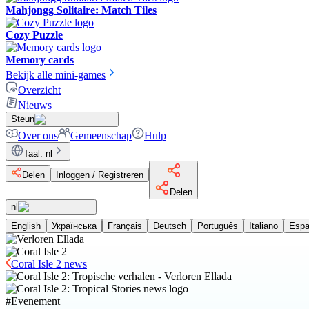
Mahjongg Solitaire: Match Tiles
Cozy Puzzle
Memory cards
Bekijk alle mini-games
Overzicht
Nieuws
Steun
Over ons
Gemeenschap
Hulp
Taal
:
nl
Delen
Inloggen / Registreren
Delen
nl
English
Українська
Français
Deutsch
Português
Italiano
Espa
Coral Isle 2 news
#
Evenement