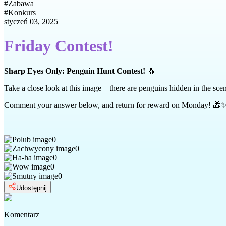
#
Zabawa
#
Konkurs
styczeń 03, 2025
Friday Contest!
Sharp Eyes Only: Penguin Hunt Contest!
🐧
Take a close look at this image – there are penguins hidden in the sc
Comment your answer below, and return for reward on Monday! 🎁
0
0
0
0
0
Udostępnij
Komentarz