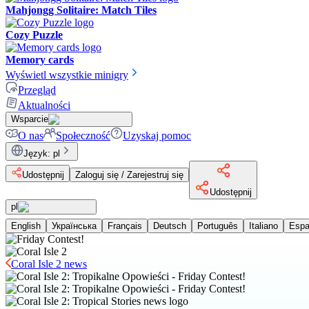
Mahjongg Solitaire: Match Tiles
Cozy Puzzle
Memory cards
Wyświetl wszystkie minigry
Przegląd
Aktualności
Wsparcie
O nas
Społeczność
Uzyskaj pomoc
Język
:
pl
Udostępnij
Zaloguj się / Zarejestruj się
Udostępnij
pl
English
Українська
Français
Deutsch
Português
Italiano
Espa
Coral Isle 2 news