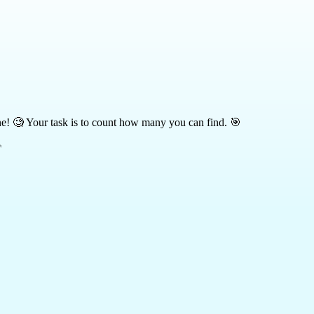
ene! 🧐 Your task is to count how many you can find. 🎯
✨