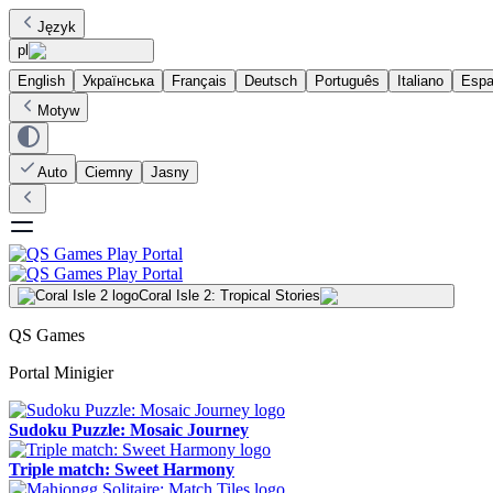
Język
pl
English
Українська
Français
Deutsch
Português
Italiano
Espa
Motyw
Auto
Ciemny
Jasny
Coral Isle 2: Tropical Stories
QS Games
Portal Minigier
Sudoku Puzzle: Mosaic Journey
Triple match: Sweet Harmony