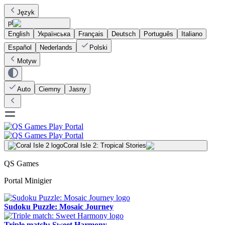
Język
pl
English
Українська
Français
Deutsch
Português
Italiano
Español
Nederlands
Polski
Motyw
Auto
Ciemny
Jasny
Coral Isle 2: Tropical Stories
QS Games
Portal Minigier
Sudoku Puzzle: Mosaic Journey
Triple match: Sweet Harmony