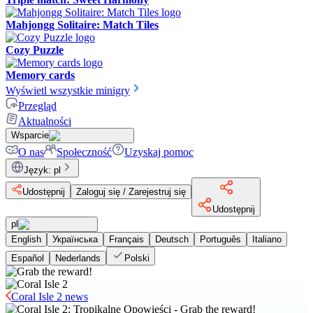
Mahjongg Solitaire: Match Tiles
Cozy Puzzle
Memory cards
Wyświetl wszystkie minigry
Przegląd
Aktualności
Wsparcie
O nas
Społeczność
Uzyskaj pomoc
Język
:
pl
Udostępnij
Zaloguj się / Zarejestruj się
Udostępnij
pl
English
Українська
Français
Deutsch
Português
Italiano
Español
Nederlands
Polski
Coral Isle 2 news