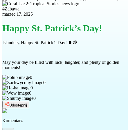
#
Zabawa
marzec 17, 2025
Happy St. Patrick’s Day!
Islanders, Happy St. Patrick’s Day! 🍀🌈
May your day be filled with luck, laughter, and plenty of golden
moments!
0
0
0
0
0
Udostępnij
Komentarz