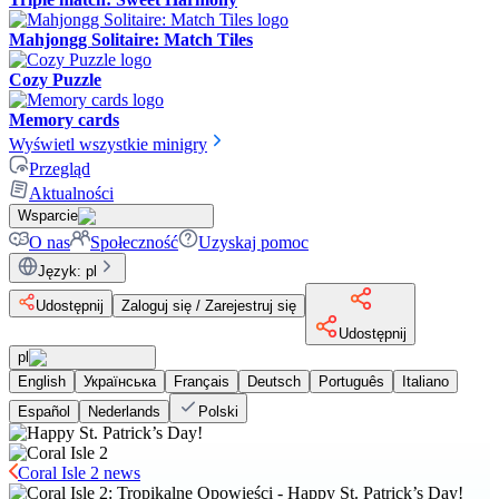
Mahjongg Solitaire: Match Tiles
Cozy Puzzle
Memory cards
Wyświetl wszystkie minigry
Przegląd
Aktualności
Wsparcie
O nas
Społeczność
Uzyskaj pomoc
Język
:
pl
Udostępnij
Zaloguj się / Zarejestruj się
Udostępnij
pl
English
Українська
Français
Deutsch
Português
Italiano
Español
Nederlands
Polski
Coral Isle 2 news