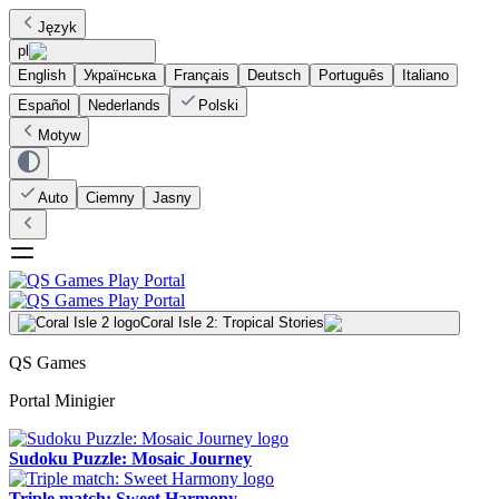
Język
pl
English
Українська
Français
Deutsch
Português
Italiano
Español
Nederlands
Polski
Motyw
Auto
Ciemny
Jasny
Coral Isle 2: Tropical Stories
QS Games
Portal Minigier
Sudoku Puzzle: Mosaic Journey
Triple match: Sweet Harmony