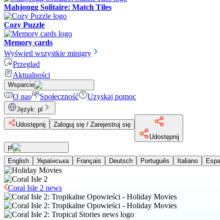
Mahjongg Solitaire: Match Tiles
Cozy Puzzle
Memory cards
Wyświetl wszystkie minigry
Przegląd
Aktualności
Wsparcie
O nas
Społeczność
Uzyskaj pomoc
Język
:
pl
Udostępnij
Zaloguj się / Zarejestruj się
Udostępnij
pl
English
Українська
Français
Deutsch
Português
Italiano
Espa
Coral Isle 2 news