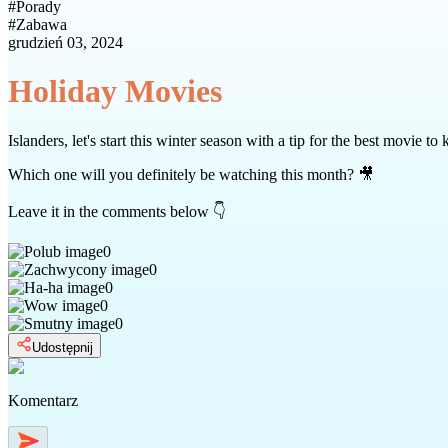
#
Porady
#
Zabawa
grudzień 03, 2024
Holiday Movies
Islanders, let's start this winter season with a tip for the best movie to
Which one will you definitely be watching this month? 🎥
Leave it in the comments below 👇
0
0
0
0
0
Udostępnij
Komentarz