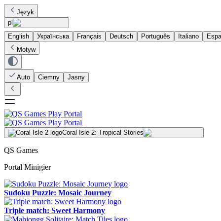
Język
pl
English
Українська
Français
Deutsch
Português
Italiano
Espa
Motyw
Auto
Ciemny
Jasny
Coral Isle 2: Tropical Stories
QS Games
Portal Minigier
Sudoku Puzzle: Mosaic Journey
Triple match: Sweet Harmony