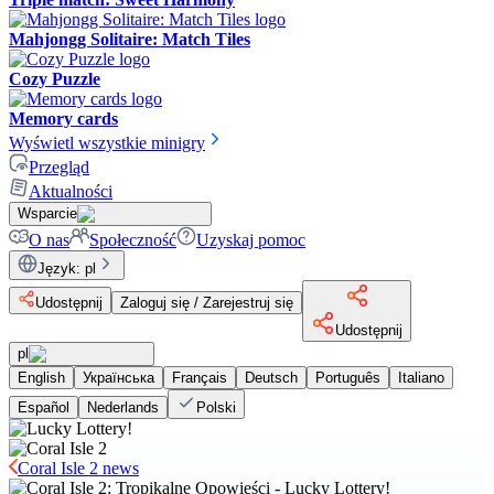
Mahjongg Solitaire: Match Tiles
Cozy Puzzle
Memory cards
Wyświetl wszystkie minigry
Przegląd
Aktualności
Wsparcie
O nas
Społeczność
Uzyskaj pomoc
Język
:
pl
Udostępnij
Zaloguj się / Zarejestruj się
Udostępnij
pl
English
Українська
Français
Deutsch
Português
Italiano
Español
Nederlands
Polski
Coral Isle 2 news