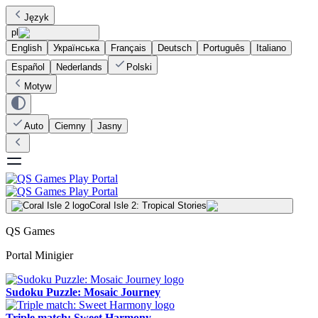
Język
pl
English
Українська
Français
Deutsch
Português
Italiano
Español
Nederlands
Polski
Motyw
Auto
Ciemny
Jasny
Coral Isle 2: Tropical Stories
QS Games
Portal Minigier
Sudoku Puzzle: Mosaic Journey
Triple match: Sweet Harmony