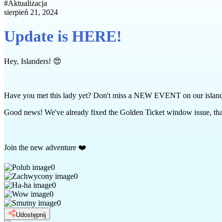
#
Aktualizacja
sierpień 21, 2024
Update is HERE!
Hey, Islanders! 😍
Have you met this lady yet? Don't miss a NEW EVENT on our islan
Good news! We've already fixed the Golden Ticket window issue, tha
Join the new adventure ❤️
0
0
0
0
0
Udostępnij