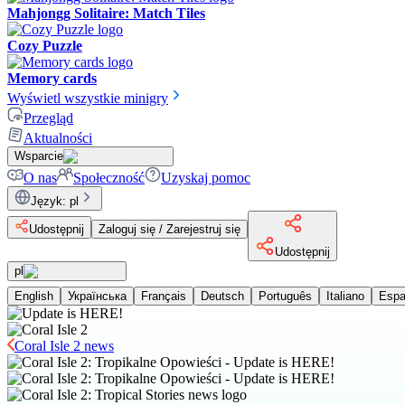
Mahjongg Solitaire: Match Tiles
Cozy Puzzle
Memory cards
Wyświetl wszystkie minigry
Przegląd
Aktualności
Wsparcie
O nas
Społeczność
Uzyskaj pomoc
Język
:
pl
Udostępnij
Zaloguj się / Zarejestruj się
Udostępnij
pl
English
Українська
Français
Deutsch
Português
Italiano
Espa
Coral Isle 2 news