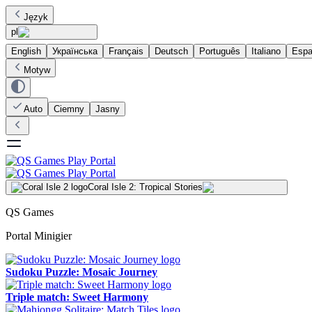
Język
pl
English
Українська
Français
Deutsch
Português
Italiano
Espa
Motyw
Auto
Ciemny
Jasny
Coral Isle 2: Tropical Stories
QS Games
Portal Minigier
Sudoku Puzzle: Mosaic Journey
Triple match: Sweet Harmony