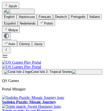
Język
pl
English
Українська
Français
Deutsch
Português
Italiano
Español
Nederlands
Polski
Motyw
Auto
Ciemny
Jasny
Coral Isle 2: Tropical Stories
QS Games
Portal Minigier
Sudoku Puzzle: Mosaic Journey
Triple match: Sweet Harmony