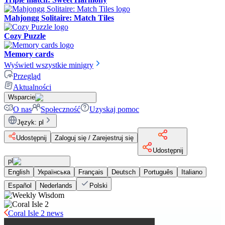
Mahjongg Solitaire: Match Tiles
Cozy Puzzle
Memory cards
Wyświetl wszystkie minigry
Przegląd
Aktualności
Wsparcie
O nas
Społeczność
Uzyskaj pomoc
Język
:
pl
Udostępnij
Zaloguj się / Zarejestruj się
Udostępnij
pl
English
Українська
Français
Deutsch
Português
Italiano
Español
Nederlands
Polski
Coral Isle 2 news