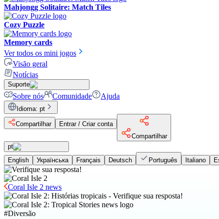
Mahjongg Solitaire: Match Tiles
Cozy Puzzle
Memory cards
Ver todos os mini jogos
Visão geral
Notícias
Suporte
Sobre nós
Comunidade
Ajuda
Idioma
:
pt
Compartilhar
Entrar / Criar conta
Compartilhar
pt
English
Українська
Français
Deutsch
Português
Italiano
E
Coral Isle 2 news
#
Diversão