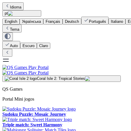
Idioma
pt
English
Українська
Français
Deutsch
Português
Italiano
E
Tema
Auto
Escuro
Claro
Coral Isle 2: Tropical Stories
QS Games
Portal Mini jogos
Sudoku Puzzle: Mosaic Journey
Triple match: Sweet Harmony