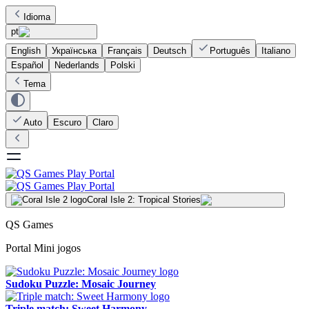
Idioma
pt
English
Українська
Français
Deutsch
Português
Italiano
Español
Nederlands
Polski
Tema
Auto
Escuro
Claro
Coral Isle 2: Tropical Stories
QS Games
Portal Mini jogos
Sudoku Puzzle: Mosaic Journey
Triple match: Sweet Harmony