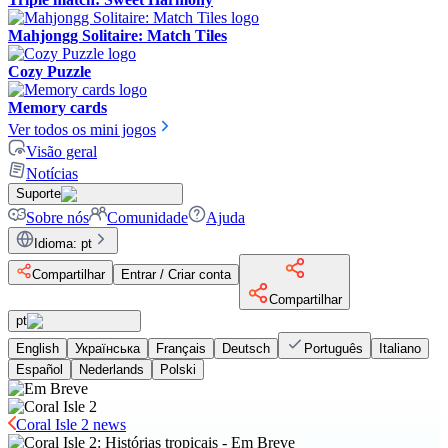
Mahjongg Solitaire: Match Tiles
Cozy Puzzle
Memory cards
Ver todos os mini jogos
Visão geral
Notícias
Suporte
Sobre nós
Comunidade
Ajuda
Idioma
:
pt
Compartilhar
Entrar / Criar conta
Compartilhar
pt
English
Українська
Français
Deutsch
Português
Italiano
Español
Nederlands
Polski
Coral Isle 2 news