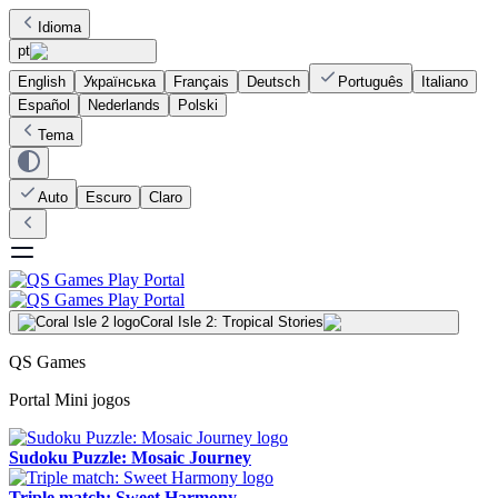
Idioma
pt
English
Українська
Français
Deutsch
Português
Italiano
Español
Nederlands
Polski
Tema
Auto
Escuro
Claro
Coral Isle 2: Tropical Stories
QS Games
Portal Mini jogos
Sudoku Puzzle: Mosaic Journey
Triple match: Sweet Harmony