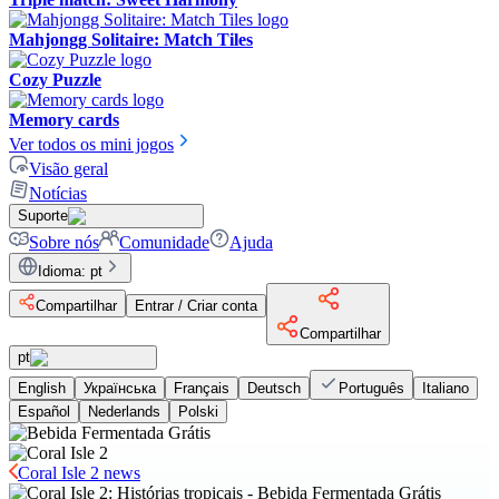
Mahjongg Solitaire: Match Tiles
Cozy Puzzle
Memory cards
Ver todos os mini jogos
Visão geral
Notícias
Suporte
Sobre nós
Comunidade
Ajuda
Idioma
:
pt
Compartilhar
Entrar / Criar conta
Compartilhar
pt
English
Українська
Français
Deutsch
Português
Italiano
Español
Nederlands
Polski
Coral Isle 2 news