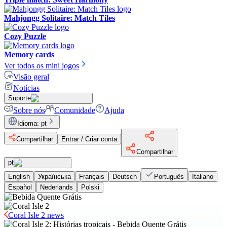
Mahjongg Solitaire: Match Tiles
Cozy Puzzle
Memory cards
Ver todos os mini jogos
Visão geral
Notícias
Suporte
Sobre nós
Comunidade
Ajuda
Idioma
:
pt
Compartilhar
Entrar / Criar conta
Compartilhar
pt
English
Українська
Français
Deutsch
Português
Italiano
Español
Nederlands
Polski
Coral Isle 2 news