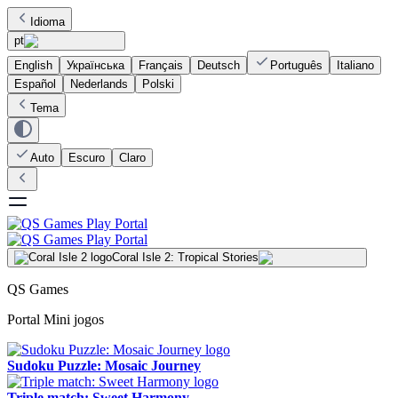
Idioma
pt
English
Українська
Français
Deutsch
Português
Italiano
Español
Nederlands
Polski
Tema
Auto
Escuro
Claro
Coral Isle 2: Tropical Stories
QS Games
Portal Mini jogos
Sudoku Puzzle: Mosaic Journey
Triple match: Sweet Harmony