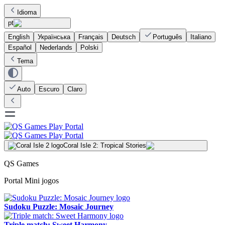
Idioma
pt
English
Українська
Français
Deutsch
Português
Italiano
Español
Nederlands
Polski
Tema
Auto
Escuro
Claro
Coral Isle 2: Tropical Stories
QS Games
Portal Mini jogos
Sudoku Puzzle: Mosaic Journey
Triple match: Sweet Harmony