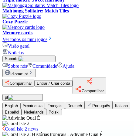
Mahjongg Solitaire: Match Tiles
Cozy Puzzle
Memory cards
Ver todos os mini jogos
Visão geral
Notícias
Suporte
Sobre nós
Comunidade
Ajuda
Idioma
:
pt
Compartilhar
Entrar / Criar conta
Compartilhar
pt
English
Українська
Français
Deutsch
Português
Italiano
Español
Nederlands
Polski
Coral Isle 2 news