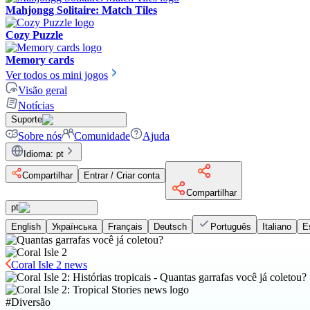
Mahjongg Solitaire: Match Tiles
Cozy Puzzle
Memory cards
Ver todos os mini jogos
Visão geral
Notícias
Suporte
Sobre nós
Comunidade
Ajuda
Idioma
:
pt
Compartilhar
Entrar / Criar conta
Compartilhar
pt
English
Українська
Français
Deutsch
Português
Italiano
E
Coral Isle 2 news
#
Diversão