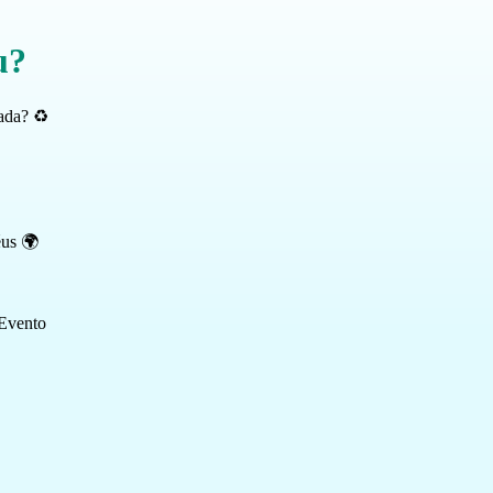
u?
ada? ♻️
éus 🌍
 Evento