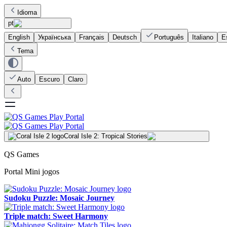
Idioma
pt
English
Українська
Français
Deutsch
Português
Italiano
E
Tema
Auto
Escuro
Claro
Coral Isle 2: Tropical Stories
QS Games
Portal Mini jogos
Sudoku Puzzle: Mosaic Journey
Triple match: Sweet Harmony