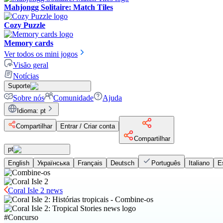
Mahjongg Solitaire: Match Tiles
Cozy Puzzle
Memory cards
Ver todos os mini jogos
Visão geral
Notícias
Suporte
Sobre nós
Comunidade
Ajuda
Idioma
:
pt
Compartilhar
Entrar / Criar conta
Compartilhar
pt
English
Українська
Français
Deutsch
Português
Italiano
E
Coral Isle 2 news
#
Concurso