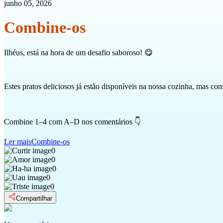
junho 05, 2026
Combine-os
Ilhéus, está na hora de um desafio saboroso! 😋
Estes pratos deliciosos já estão disponíveis na nossa cozinha, mas c
Combine 1–4 com A–D nos comentários 👇
Ler mais
Combine-os
0
0
0
0
0
Compartilhar