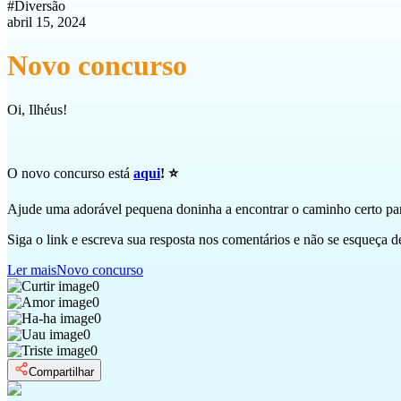
#
Diversão
abril 15, 2024
Novo concurso
Oi, Ilhéus!
O novo concurso está
aqui
! ⭐
Ajude uma adorável pequena doninha a encontrar o caminho certo pa
Siga o link e escreva sua resposta nos comentários e não se esqueça d
Ler mais
Novo concurso
0
0
0
0
0
Compartilhar