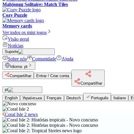
Mahjongg Solitaire: Match Tiles
Cozy Puzzle
Memory cards
Ver todos os mini jogos
Visão geral
Notícias
Suporte
Sobre nós
Comunidade
Ajuda
Idioma
:
pt
Compartilhar
Entrar / Criar conta
Compartilhar
pt
English
Українська
Français
Deutsch
Português
Italiano
E
Coral Isle 2 news