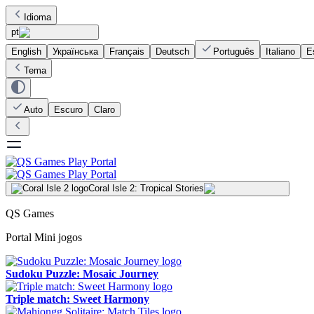
Idioma
pt
English
Українська
Français
Deutsch
Português
Italiano
E
Tema
Auto
Escuro
Claro
Coral Isle 2: Tropical Stories
QS Games
Portal Mini jogos
Sudoku Puzzle: Mosaic Journey
Triple match: Sweet Harmony