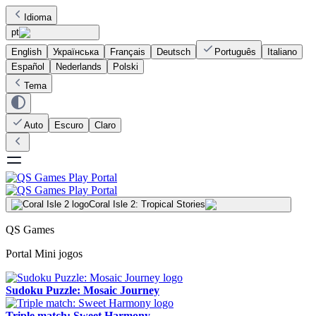
Idioma
pt
English
Українська
Français
Deutsch
Português
Italiano
Español
Nederlands
Polski
Tema
Auto
Escuro
Claro
Coral Isle 2: Tropical Stories
QS Games
Portal Mini jogos
Sudoku Puzzle: Mosaic Journey
Triple match: Sweet Harmony