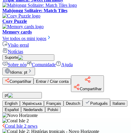
Mahjongg Solitaire: Match Tiles
Cozy Puzzle
Memory cards
Ver todos os mini jogos
Visão geral
Notícias
Suporte
Sobre nós
Comunidade
Ajuda
Idioma
:
pt
Compartilhar
Entrar / Criar conta
Compartilhar
pt
English
Українська
Français
Deutsch
Português
Italiano
Español
Nederlands
Polski
Coral Isle 2 news