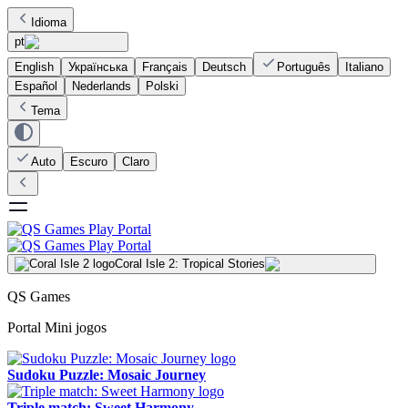
Idioma
pt
English
Українська
Français
Deutsch
Português
Italiano
Español
Nederlands
Polski
Tema
Auto
Escuro
Claro
Coral Isle 2: Tropical Stories
QS Games
Portal Mini jogos
Sudoku Puzzle: Mosaic Journey
Triple match: Sweet Harmony