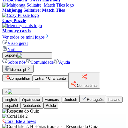
Mahjongg Solitaire: Match Tiles
Cozy Puzzle
Memory cards
Ver todos os mini jogos
Visão geral
Notícias
Suporte
Sobre nós
Comunidade
Ajuda
Idioma
:
pt
Compartilhar
Entrar / Criar conta
Compartilhar
pt
English
Українська
Français
Deutsch
Português
Italiano
Español
Nederlands
Polski
Coral Isle 2 news