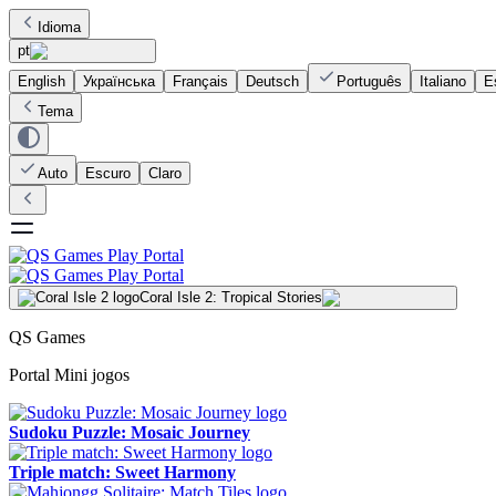
Idioma
pt
English
Українська
Français
Deutsch
Português
Italiano
E
Tema
Auto
Escuro
Claro
Coral Isle 2: Tropical Stories
QS Games
Portal Mini jogos
Sudoku Puzzle: Mosaic Journey
Triple match: Sweet Harmony