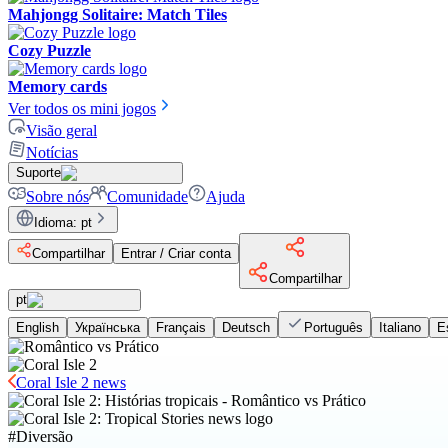
Mahjongg Solitaire: Match Tiles
Cozy Puzzle
Memory cards
Ver todos os mini jogos
Visão geral
Notícias
Suporte
Sobre nós
Comunidade
Ajuda
Idioma
:
pt
Compartilhar
Entrar / Criar conta
Compartilhar
pt
English
Українська
Français
Deutsch
Português
Italiano
E
Coral Isle 2 news
#
Diversão