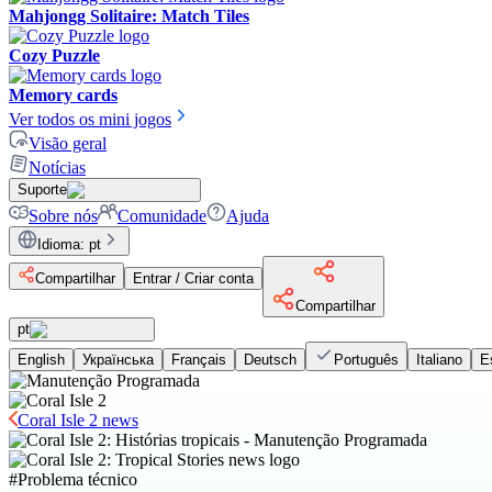
Mahjongg Solitaire: Match Tiles
Cozy Puzzle
Memory cards
Ver todos os mini jogos
Visão geral
Notícias
Suporte
Sobre nós
Comunidade
Ajuda
Idioma
:
pt
Compartilhar
Entrar / Criar conta
Compartilhar
pt
English
Українська
Français
Deutsch
Português
Italiano
E
Coral Isle 2 news
#
Problema técnico