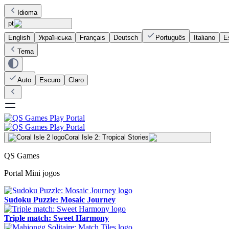
Idioma
pt
English
Українська
Français
Deutsch
Português
Italiano
E
Tema
Auto
Escuro
Claro
Coral Isle 2: Tropical Stories
QS Games
Portal Mini jogos
Sudoku Puzzle: Mosaic Journey
Triple match: Sweet Harmony