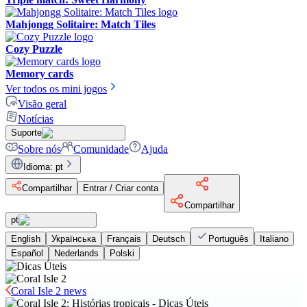
Mahjongg Solitaire: Match Tiles
Cozy Puzzle
Memory cards
Ver todos os mini jogos
Visão geral
Notícias
Suporte
Sobre nós
Comunidade
Ajuda
Idioma
:
pt
Compartilhar
Entrar / Criar conta
Compartilhar
pt
English
Українська
Français
Deutsch
Português
Italiano
Español
Nederlands
Polski
Coral Isle 2 news