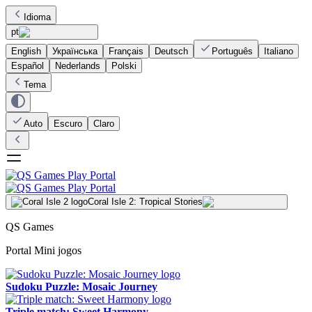
Idioma
pt
English
Українська
Français
Deutsch
Português
Italiano
Español
Nederlands
Polski
Tema
Auto
Escuro
Claro
Coral Isle 2: Tropical Stories
QS Games
Portal Mini jogos
Sudoku Puzzle: Mosaic Journey
Triple match: Sweet Harmony