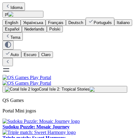
Idioma
pt
English
Українська
Français
Deutsch
Português
Italiano
Español
Nederlands
Polski
Tema
Auto
Escuro
Claro
Coral Isle 2: Tropical Stories
QS Games
Portal Mini jogos
Sudoku Puzzle: Mosaic Journey
Triple match: Sweet Harmony