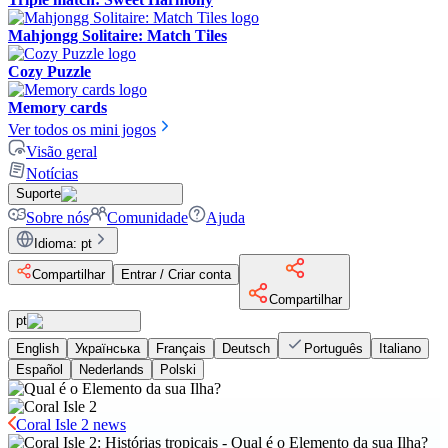
Mahjongg Solitaire: Match Tiles
Cozy Puzzle
Memory cards
Ver todos os mini jogos
Visão geral
Notícias
Suporte
Sobre nós
Comunidade
Ajuda
Idioma
:
pt
Compartilhar
Entrar / Criar conta
Compartilhar
pt
English
Українська
Français
Deutsch
Português
Italiano
Español
Nederlands
Polski
Coral Isle 2 news