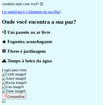
combina mais com você! 😉
Ler mais
Qual é o Elemento da sua Ilha?
Onde você encontra a sua paz?
💨 Um passeio ao ar livre
🔥 Fogueira aconchegante
🌸 Flores e jardinagem
🌊 Tempo à beira da água
Login
para votar.
0
0
0
0
0
Compartilhar