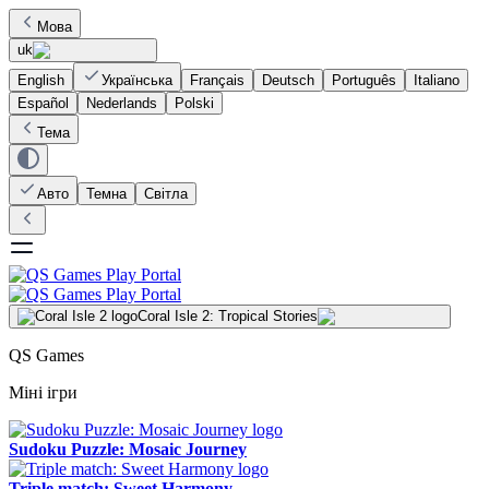
Мова
uk
English
Українська
Français
Deutsch
Português
Italiano
Español
Nederlands
Polski
Тема
Авто
Темна
Світла
Coral Isle 2: Tropical Stories
QS Games
Міні ігри
Sudoku Puzzle: Mosaic Journey
Triple match: Sweet Harmony