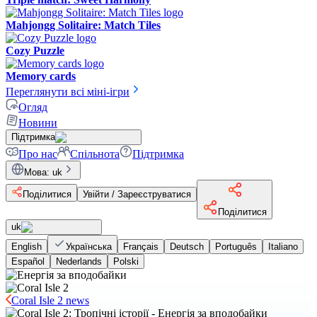
Mahjongg Solitaire: Match Tiles
Cozy Puzzle
Memory cards
Переглянути всі міні-ігри
Огляд
Новини
Підтримка
Про нас
Спільнота
Підтримка
Мова
:
uk
Поділитися
Увійти / Зареєструватися
Поділитися
uk
English
Українська
Français
Deutsch
Português
Italiano
Español
Nederlands
Polski
Coral Isle 2 news