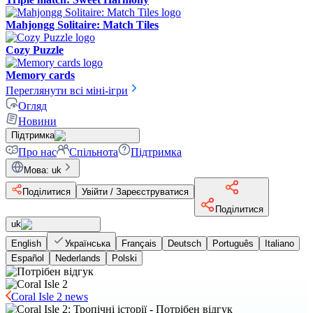
Mahjongg Solitaire: Match Tiles
Cozy Puzzle
Memory cards
Переглянути всі міні-ігри
Огляд
Новини
Підтримка
Про нас
Спільнота
Підтримка
Мова
:
uk
Поділитися
Увійти / Зареєструватися
Поділитися
uk
English
Українська
Français
Deutsch
Português
Italiano
Español
Nederlands
Polski
Coral Isle 2 news