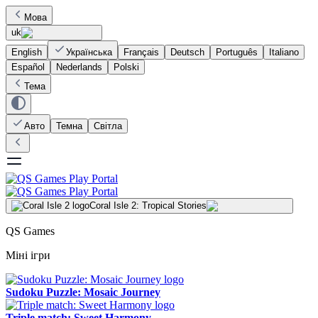
Мова
uk
English
Українська
Français
Deutsch
Português
Italiano
Español
Nederlands
Polski
Тема
Авто
Темна
Світла
Coral Isle 2: Tropical Stories
QS Games
Міні ігри
Sudoku Puzzle: Mosaic Journey
Triple match: Sweet Harmony