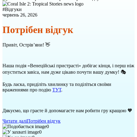
#
Відгуки
червень 26, 2026
Потрібен відгук
Привіт, Острів’яни! 👋
Наша подія «Венеційські пристрасті» добігає кінця, і перш ніж
опуститься завіса, нам дуже цікаво почути вашу думку! 🎭
Будь ласка, приділіть хвилинку та поділіться своїми
враженнями про подію
ТУТ
.
Дякуємо, що граєте й допомагаєте нам робити гру кращою 🧡
Читати далі
Потрібен відгук
0
0