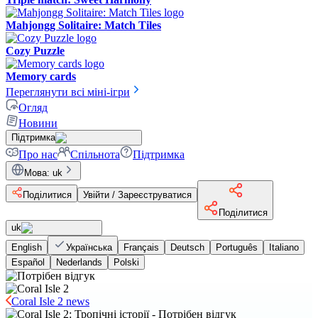
Mahjongg Solitaire: Match Tiles
Cozy Puzzle
Memory cards
Переглянути всі міні-ігри
Огляд
Новини
Підтримка
Про нас
Спільнота
Підтримка
Мова
:
uk
Поділитися
Увійти / Зареєструватися
Поділитися
uk
English
Українська
Français
Deutsch
Português
Italiano
Español
Nederlands
Polski
Coral Isle 2 news