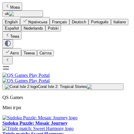
Мова
uk
English
Українська
Français
Deutsch
Português
Italiano
Español
Nederlands
Polski
Тема
Авто
Темна
Світла
Coral Isle 2: Tropical Stories
QS Games
Міні ігри
Sudoku Puzzle: Mosaic Journey
Triple match: Sweet Harmony