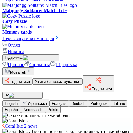
Mahjongg Solitaire: Match Tiles
Cozy Puzzle
Memory cards
Переглянути всі міні-ігри
Огляд
Новини
Підтримка
Про нас
Спільнота
Підтримка
Мова
:
uk
Поділитися
Увійти / Зареєструватися
Поділитися
uk
English
Українська
Français
Deutsch
Português
Italiano
Español
Nederlands
Polski
Coral Isle 2 news