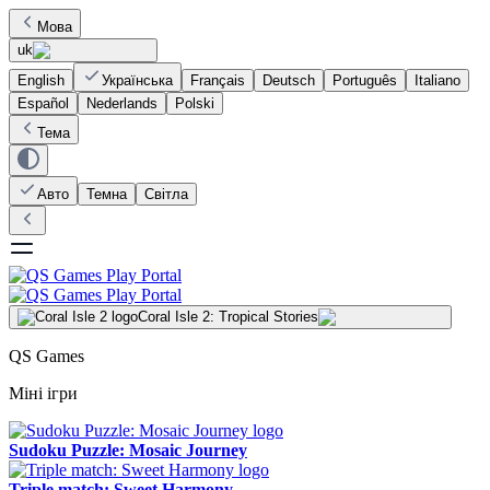
Мова
uk
English
Українська
Français
Deutsch
Português
Italiano
Español
Nederlands
Polski
Тема
Авто
Темна
Світла
Coral Isle 2: Tropical Stories
QS Games
Міні ігри
Sudoku Puzzle: Mosaic Journey
Triple match: Sweet Harmony