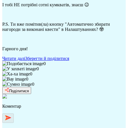
І тобі НЕ потрібні сотні кумкватів, знаєш 😉
P.S. Ти вже помітив(ла) кнопку "Автоматично збирати
нагороди за виконані квести" в Налаштуваннях? 🤓
Гарного дня!
Читати далі
Зберегти й поділитися
0
0
0
0
0
Поділитися
Коментар