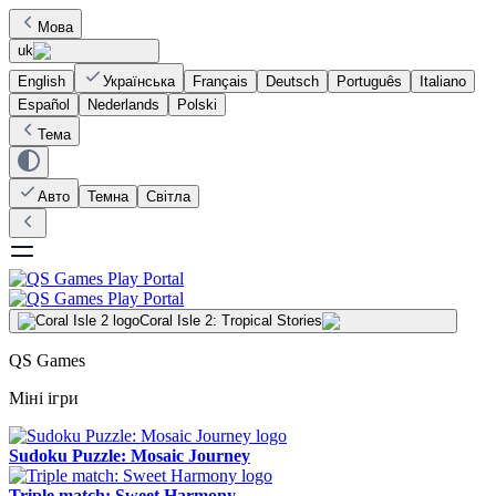
Мова
uk
English
Українська
Français
Deutsch
Português
Italiano
Español
Nederlands
Polski
Тема
Авто
Темна
Світла
Coral Isle 2: Tropical Stories
QS Games
Міні ігри
Sudoku Puzzle: Mosaic Journey
Triple match: Sweet Harmony