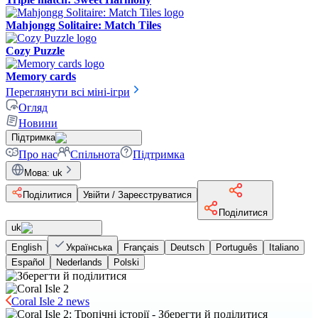
Mahjongg Solitaire: Match Tiles
Cozy Puzzle
Memory cards
Переглянути всі міні-ігри
Огляд
Новини
Підтримка
Про нас
Спільнота
Підтримка
Мова
:
uk
Поділитися
Увійти / Зареєструватися
Поділитися
uk
English
Українська
Français
Deutsch
Português
Italiano
Español
Nederlands
Polski
Coral Isle 2 news