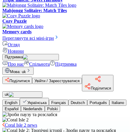
Mahjongg Solitaire: Match Tiles
Cozy Puzzle
Memory cards
Переглянути всі міні-ігри
Огляд
Новини
Підтримка
Про нас
Спільнота
Підтримка
Мова
:
uk
Поділитися
Увійти / Зареєструватися
Поділитися
uk
English
Українська
Français
Deutsch
Português
Italiano
Español
Nederlands
Polski
Coral Isle 2 news