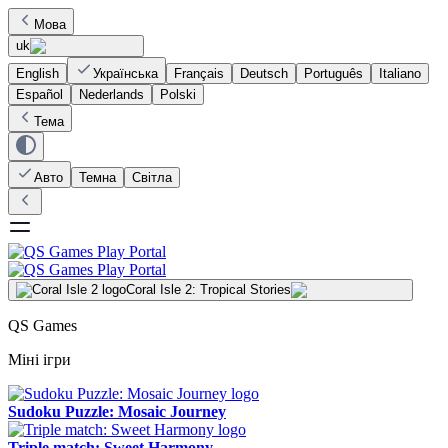
Мова
uk
English
Українська
Français
Deutsch
Português
Italiano
Español
Nederlands
Polski
Тема
Авто
Темна
Світла
Coral Isle 2: Tropical Stories
QS Games
Міні ігри
Sudoku Puzzle: Mosaic Journey
Triple match: Sweet Harmony