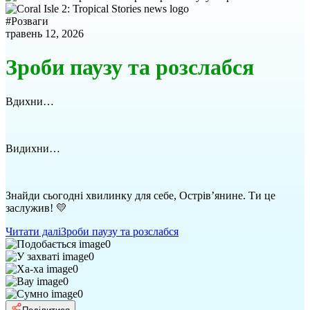
#
Розваги
травень 12, 2026
Зроби паузу та розслабся
Вдихни…
Видихни…
Знайди сьогодні хвилинку для себе, Острів’янине. Ти це
заслужив! 💛
Читати далі
Зроби паузу та розслабся
0
0
0
0
0