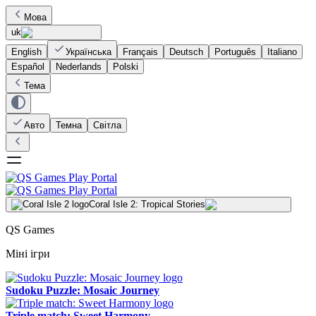
Мова
uk
English
Українська
Français
Deutsch
Português
Italiano
Español
Nederlands
Polski
Тема
Авто
Темна
Світла
Coral Isle 2: Tropical Stories
QS Games
Міні ігри
Sudoku Puzzle: Mosaic Journey
Triple match: Sweet Harmony