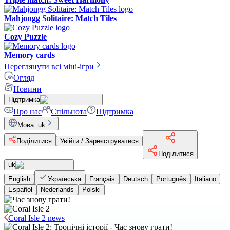
Mahjongg Solitaire: Match Tiles
Cozy Puzzle
Memory cards
Переглянути всі міні-ігри
Огляд
Новини
Підтримка
Про нас
Спільнота
Підтримка
Мова
:
uk
Поділитися
Увійти / Зареєструватися
Поділитися
uk
English
Українська
Français
Deutsch
Português
Italiano
Español
Nederlands
Polski
Coral Isle 2 news