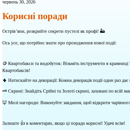
червень 30, 2026
Корисні поради
Острів’яни, розкрийте секрети пустелі як профі! 🏜️
Ось усе, що потрібно знати про проходження нової події:
🪙 Квартобакси та видобуток: Візьміть інструменти в крамниці
Квартобаксів!
🌵 Натискайте на декорації: Кожна декорація події один раз дає
🗝️ Скрині: Знайдіть Срібні та Золоті скрині, заховані по всій 
🦊 Милі нагороди: Виконуйте завдання, щоб відкрити чарівного 
Залиште 👍 в коментарях, якщо ці поради корисні! Удачі всім!