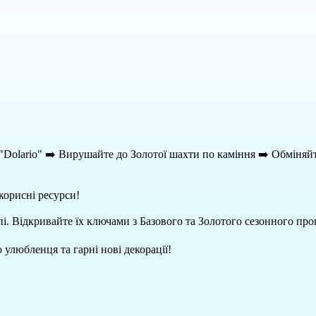
 "Dolario" ➡️ Вирушайте до Золотої шахти по каміння ➡️ Обміняй
 корисні ресурси!
мапі. Відкривайте їх ключами з Базового та Золотого сезонного пр
улюбленця та гарні нові декорації!