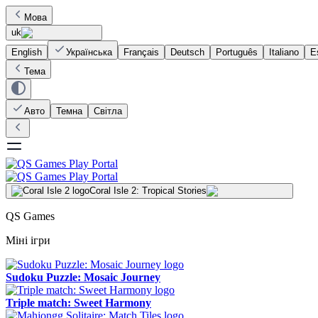
Мова
uk
English
Українська
Français
Deutsch
Português
Italiano
E
Тема
Авто
Темна
Світла
Coral Isle 2: Tropical Stories
QS Games
Міні ігри
Sudoku Puzzle: Mosaic Journey
Triple match: Sweet Harmony