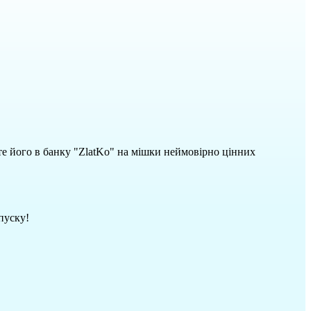
те його в банку "ZlatKo" на мішки неймовірно цінних
опуску!