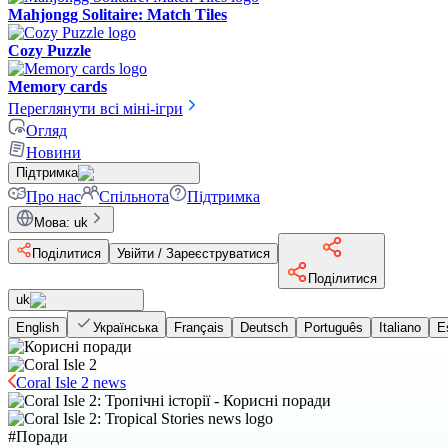
Mahjongg Solitaire: Match Tiles
Cozy Puzzle
Memory cards
Переглянути всі міні-ігри
Огляд
Новини
Підтримка
Про нас
Спільнота
Підтримка
Мова
:
uk
Поділитися
Увійти / Зареєструватися
Поділитися
uk
English
Українська
Français
Deutsch
Português
Italiano
E
Coral Isle 2 news
#
Поради