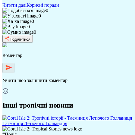
Читати далі
Корисні поради
0
0
0
0
0
Поділитися
Коментар
Увійти
щоб залишити коментар
Інші тропічні новини
Таємниця Летючого Голландця
#
Подія