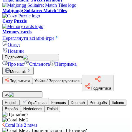
Mahjongg Solitaire: Match Tiles
Cozy Puzzle
Memory cards
Переглянути всі міні-ігри
Огляд
Новини
Підтримка
Про нас
Спільнота
Підтримка
Мова
:
uk
Поділитися
Увійти / Зареєструватися
Поділитися
uk
English
Українська
Français
Deutsch
Português
Italiano
Español
Nederlands
Polski
Coral Isle 2 news