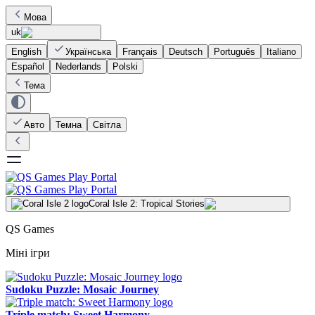
Мова
uk
English
Українська
Français
Deutsch
Português
Italiano
Español
Nederlands
Polski
Тема
Авто
Темна
Світла
Coral Isle 2: Tropical Stories
QS Games
Міні ігри
Sudoku Puzzle: Mosaic Journey
Triple match: Sweet Harmony