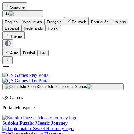
Sprache
de
English
Українська
Français
Deutsch
Português
Italiano
Español
Nederlands
Polski
Thema
Auto
Dunkel
Hell
Coral Isle 2: Tropical Stories
QS Games
Portal-Minispiele
Sudoku Puzzle: Mosaic Journey
Triple match: Sweet Harmony