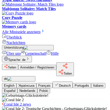
Mahjongg Solitaire: Match Tiles
Cozy Puzzle
Memory cards
Alle Minispiele anzeigen
Überblick
Nachrichten
Unterstützung
Über uns
Gemeinschaft
Hilfe
Sprache
:
de
Teilen
Anmelden / Registrieren
Teilen
de
English
Українська
Français
Deutsch
Português
Italiano
Español
Nederlands
Polski
Coral Isle 2 news