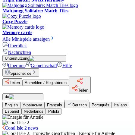
Mahjongg Solitaire: Match Tiles
Cozy Puzzle
Memory cards
Alle Minispiele anzeigen
Überblick
Nachrichten
Unterstützung
Über uns
Gemeinschaft
Hilfe
Sprache
:
de
Teilen
Anmelden / Registrieren
Teilen
de
English
Українська
Français
Deutsch
Português
Italiano
Español
Nederlands
Polski
Coral Isle 2 news