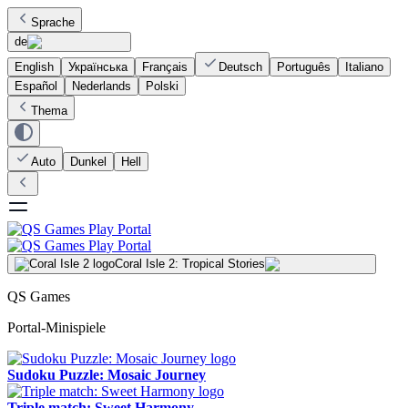
Sprache
de
English
Українська
Français
Deutsch
Português
Italiano
Español
Nederlands
Polski
Thema
Auto
Dunkel
Hell
Coral Isle 2: Tropical Stories
QS Games
Portal-Minispiele
Sudoku Puzzle: Mosaic Journey
Triple match: Sweet Harmony