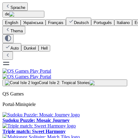
Sprache
de
English
Українська
Français
Deutsch
Português
Italiano
E
Thema
Auto
Dunkel
Hell
Coral Isle 2: Tropical Stories
QS Games
Portal-Minispiele
Sudoku Puzzle: Mosaic Journey
Triple match: Sweet Harmony