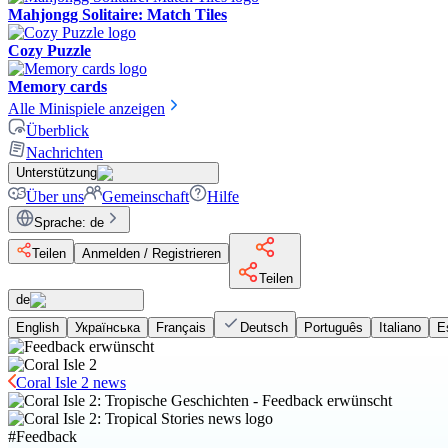
Mahjongg Solitaire: Match Tiles
Cozy Puzzle
Memory cards
Alle Minispiele anzeigen
Überblick
Nachrichten
Unterstützung
Über uns
Gemeinschaft
Hilfe
Sprache
:
de
Teilen
Anmelden / Registrieren
Teilen
de
English
Українська
Français
Deutsch
Português
Italiano
E
Coral Isle 2 news
#
Feedback