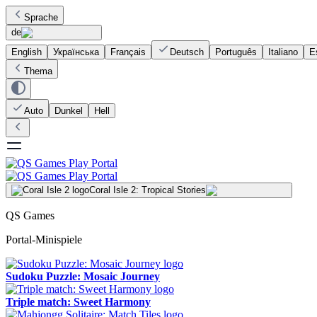
Sprache
de
English
Українська
Français
Deutsch
Português
Italiano
E
Thema
Auto
Dunkel
Hell
Coral Isle 2: Tropical Stories
QS Games
Portal-Minispiele
Sudoku Puzzle: Mosaic Journey
Triple match: Sweet Harmony