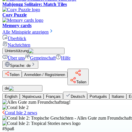
Mahjongg Solitaire: Match Tiles
Cozy Puzzle
Memory cards
Alle Minispiele anzeigen
Überblick
Nachrichten
Unterstützung
Über uns
Gemeinschaft
Hilfe
Sprache
:
de
Teilen
Anmelden / Registrieren
Teilen
de
English
Українська
Français
Deutsch
Português
Italiano
E
Coral Isle 2 news
#
Spaß