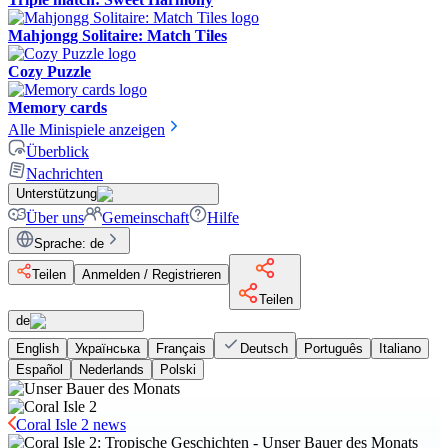
Mahjongg Solitaire: Match Tiles
Cozy Puzzle
Memory cards
Alle Minispiele anzeigen
Überblick
Nachrichten
Unterstützung
Über uns
Gemeinschaft
Hilfe
Sprache
:
de
Teilen
Anmelden / Registrieren
Teilen
de
English
Українська
Français
Deutsch
Português
Italiano
Español
Nederlands
Polski
Coral Isle 2 news