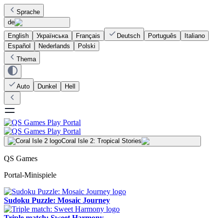
Sprache
de
English
Українська
Français
Deutsch
Português
Italiano
Español
Nederlands
Polski
Thema
Auto
Dunkel
Hell
Coral Isle 2: Tropical Stories
QS Games
Portal-Minispiele
Sudoku Puzzle: Mosaic Journey
Triple match: Sweet Harmony