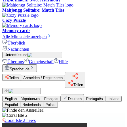
Mahjongg Solitaire: Match Tiles
Cozy Puzzle
Memory cards
Alle Minispiele anzeigen
Überblick
Nachrichten
Unterstützung
Über uns
Gemeinschaft
Hilfe
Sprache
:
de
Teilen
Anmelden / Registrieren
Teilen
de
English
Українська
Français
Deutsch
Português
Italiano
Español
Nederlands
Polski
Coral Isle 2 news