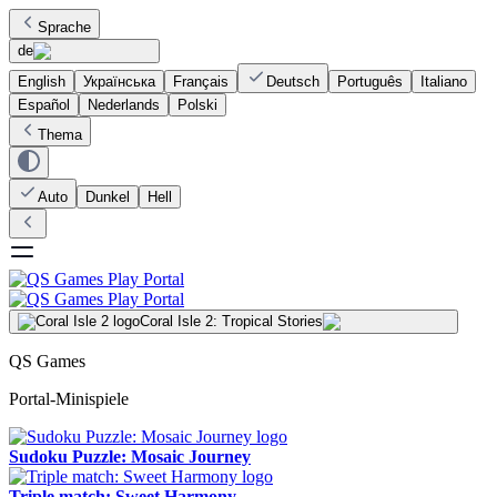
Sprache
de
English
Українська
Français
Deutsch
Português
Italiano
Español
Nederlands
Polski
Thema
Auto
Dunkel
Hell
Coral Isle 2: Tropical Stories
QS Games
Portal-Minispiele
Sudoku Puzzle: Mosaic Journey
Triple match: Sweet Harmony