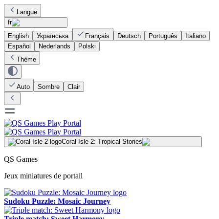
Langue
fr
English
Українська
Français
Deutsch
Português
Italiano
Español
Nederlands
Polski
Thème
Auto
Sombre
Clair
Coral Isle 2: Tropical Stories
QS Games
Jeux miniatures de portail
Sudoku Puzzle: Mosaic Journey
Triple match: Sweet Harmony