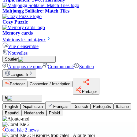
Mahjongg Solitaire: Match Tiles
Cozy Puzzle
Memory cards
Voir tous les mini-jeux
Vue d'ensemble
Nouvelles
Soutien
À propos de nous
Communauté
Soutien
Langue
:
fr
Partager
Connexion / Inscription
Partager
fr
English
Українська
Français
Deutsch
Português
Italiano
Español
Nederlands
Polski
Coral Isle 2 news