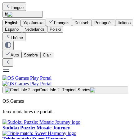
Langue
fr
English
Українська
Français
Deutsch
Português
Italiano
Español
Nederlands
Polski
Thème
Auto
Sombre
Clair
Coral Isle 2: Tropical Stories
QS Games
Jeux miniatures de portail
Sudoku Puzzle: Mosaic Journey
Triple match: Sweet Harmony