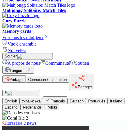
Mahjongg Solitaire: Match Tiles
Cozy Puzzle
Memory cards
Voir tous les mini-jeux
Vue d'ensemble
Nouvelles
Soutien
À propos de nous
Communauté
Soutien
Langue
:
fr
Partager
Connexion / Inscription
Partager
fr
English
Українська
Français
Deutsch
Português
Italiano
Español
Nederlands
Polski
Coral Isle 2 news