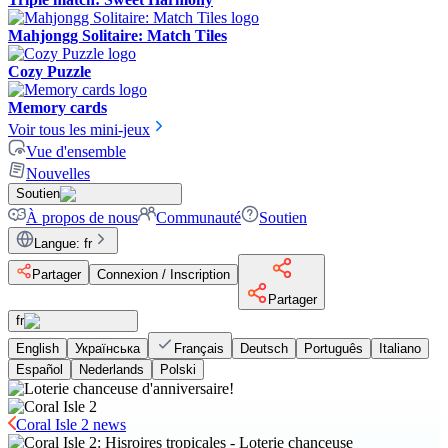
Mahjongg Solitaire: Match Tiles
Cozy Puzzle
Memory cards
Voir tous les mini-jeux
Vue d'ensemble
Nouvelles
Soutien
À propos de nous
Communauté
Soutien
Langue
:
fr
Partager
Connexion / Inscription
Partager
fr
English
Українська
Français
Deutsch
Português
Italiano
Español
Nederlands
Polski
Coral Isle 2 news