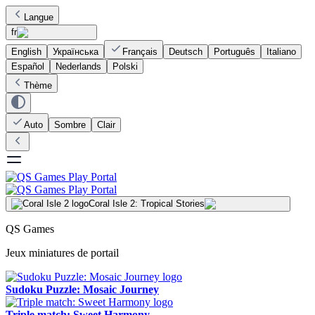
Langue
fr
English
Українська
Français
Deutsch
Português
Italiano
Español
Nederlands
Polski
Thème
Auto
Sombre
Clair
Coral Isle 2: Tropical Stories
QS Games
Jeux miniatures de portail
Sudoku Puzzle: Mosaic Journey
Triple match: Sweet Harmony