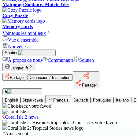
Mahjongg Solitaire: Match Tiles
Cozy Puzzle
Memory cards
Voir tous les mini-jeux
Vue d'ensemble
Nouvelles
Soutien
À propos de nous
Communauté
Soutien
Langue
:
fr
Partager
Connexion / Inscription
Partager
fr
English
Українська
Français
Deutsch
Português
Italiano
E
Coral Isle 2 news
#
Amusement