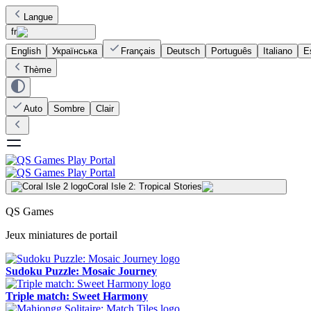
Langue
fr
English
Українська
Français
Deutsch
Português
Italiano
E
Thème
Auto
Sombre
Clair
Coral Isle 2: Tropical Stories
QS Games
Jeux miniatures de portail
Sudoku Puzzle: Mosaic Journey
Triple match: Sweet Harmony