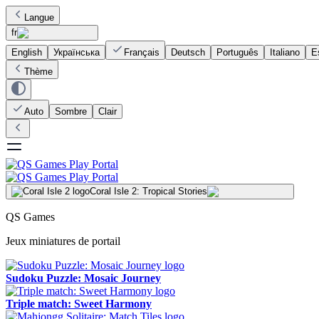
Langue
fr
English
Українська
Français
Deutsch
Português
Italiano
E
Thème
Auto
Sombre
Clair
Coral Isle 2: Tropical Stories
QS Games
Jeux miniatures de portail
Sudoku Puzzle: Mosaic Journey
Triple match: Sweet Harmony