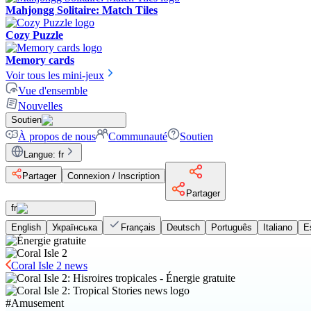
Mahjongg Solitaire: Match Tiles
Cozy Puzzle
Memory cards
Voir tous les mini-jeux
Vue d'ensemble
Nouvelles
Soutien
À propos de nous
Communauté
Soutien
Langue
:
fr
Partager
Connexion / Inscription
Partager
fr
English
Українська
Français
Deutsch
Português
Italiano
E
Coral Isle 2 news
#
Amusement