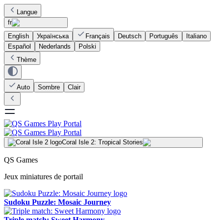
Langue
fr
English
Українська
Français
Deutsch
Português
Italiano
Español
Nederlands
Polski
Thème
Auto
Sombre
Clair
Coral Isle 2: Tropical Stories
QS Games
Jeux miniatures de portail
Sudoku Puzzle: Mosaic Journey
Triple match: Sweet Harmony