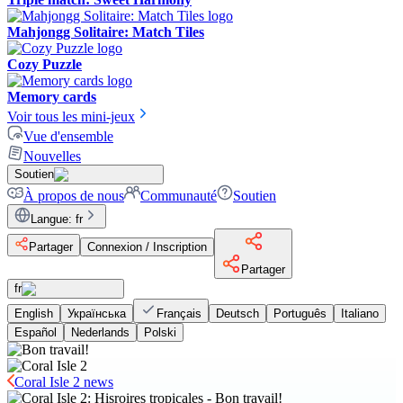
Mahjongg Solitaire: Match Tiles
Cozy Puzzle
Memory cards
Voir tous les mini-jeux
Vue d'ensemble
Nouvelles
Soutien
À propos de nous
Communauté
Soutien
Langue
:
fr
Partager
Connexion / Inscription
Partager
fr
English
Українська
Français
Deutsch
Português
Italiano
Español
Nederlands
Polski
Coral Isle 2 news