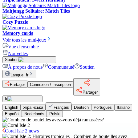
Mahjongg Solitaire: Match Tiles
Cozy Puzzle
Memory cards
Voir tous les mini-jeux
Vue d'ensemble
Nouvelles
Soutien
À propos de nous
Communauté
Soutien
Langue
:
fr
Partager
Connexion / Inscription
Partager
fr
English
Українська
Français
Deutsch
Português
Italiano
Español
Nederlands
Polski
Coral Isle 2 news