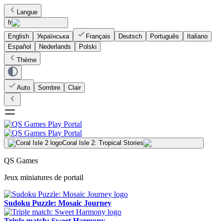
Langue
fr
English
Українська
Français
Deutsch
Português
Italiano
Español
Nederlands
Polski
Thème
Auto
Sombre
Clair
Coral Isle 2: Tropical Stories
QS Games
Jeux miniatures de portail
Sudoku Puzzle: Mosaic Journey
Triple match: Sweet Harmony