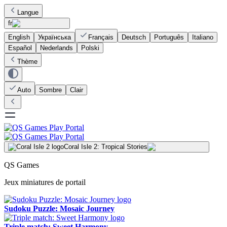
Langue
fr
English
Українська
Français
Deutsch
Português
Italiano
Español
Nederlands
Polski
Thème
Auto
Sombre
Clair
Coral Isle 2: Tropical Stories
QS Games
Jeux miniatures de portail
Sudoku Puzzle: Mosaic Journey
Triple match: Sweet Harmony