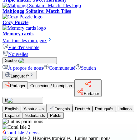
Mahjongg Solitaire: Match Tiles
Cozy Puzzle
Memory cards
Voir tous les mini-jeux
Vue d'ensemble
Nouvelles
Soutien
À propos de nous
Communauté
Soutien
Langue
:
fr
Partager
Connexion / Inscription
Partager
fr
English
Українська
Français
Deutsch
Português
Italiano
Español
Nederlands
Polski
Coral Isle 2 news