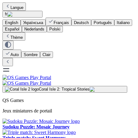
Langue
fr
English
Українська
Français
Deutsch
Português
Italiano
Español
Nederlands
Polski
Thème
Auto
Sombre
Clair
Coral Isle 2: Tropical Stories
QS Games
Jeux miniatures de portail
Sudoku Puzzle: Mosaic Journey
Triple match: Sweet Harmony