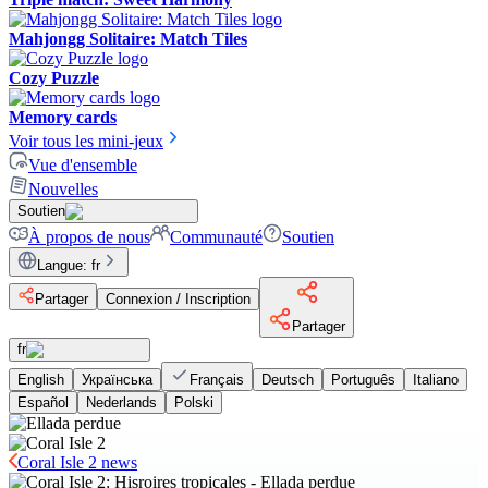
Mahjongg Solitaire: Match Tiles
Cozy Puzzle
Memory cards
Voir tous les mini-jeux
Vue d'ensemble
Nouvelles
Soutien
À propos de nous
Communauté
Soutien
Langue
:
fr
Partager
Connexion / Inscription
Partager
fr
English
Українська
Français
Deutsch
Português
Italiano
Español
Nederlands
Polski
Coral Isle 2 news