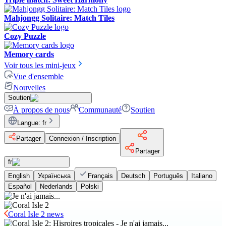
Mahjongg Solitaire: Match Tiles
Cozy Puzzle
Memory cards
Voir tous les mini-jeux
Vue d'ensemble
Nouvelles
Soutien
À propos de nous
Communauté
Soutien
Langue
:
fr
Partager
Connexion / Inscription
Partager
fr
English
Українська
Français
Deutsch
Português
Italiano
Español
Nederlands
Polski
Coral Isle 2 news