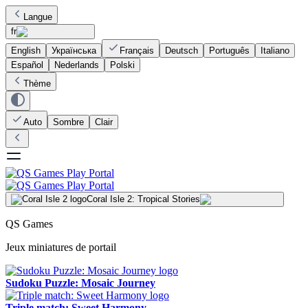
Langue
fr
English
Українська
Français
Deutsch
Português
Italiano
Español
Nederlands
Polski
Thème
Auto
Sombre
Clair
Coral Isle 2: Tropical Stories
QS Games
Jeux miniatures de portail
Sudoku Puzzle: Mosaic Journey
Triple match: Sweet Harmony