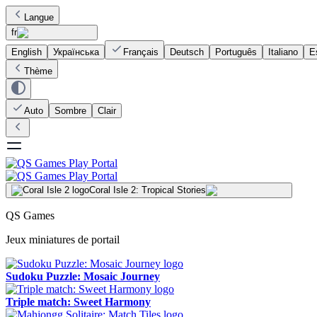
Langue
fr
English
Українська
Français
Deutsch
Português
Italiano
E
Thème
Auto
Sombre
Clair
Coral Isle 2: Tropical Stories
QS Games
Jeux miniatures de portail
Sudoku Puzzle: Mosaic Journey
Triple match: Sweet Harmony