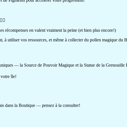
t de Pigments pour accélérer votre progression!
️‍♀️
 les récompenses en valent vraiment la peine (et bien plus encore!)
, à utiliser vos ressources, et même à collecter du pollen magique du B
 uniques — la Source de Pouvoir Magique et la Statue de la Grenouille
otre île!
ais dans la Boutique — pensez à la consulter!