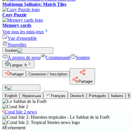
Mahjongg Solitaire: Match Tiles
Cozy Puzzle
Memory cards
Voir tous les mini-jeux
Vue d'ensemble
Nouvelles
Soutien
À propos de nous
Communauté
Soutien
Langue
:
fr
Partager
Connexion / Inscription
Partager
fr
English
Українська
Français
Deutsch
Português
Italiano
E
Coral Isle 2 news
#
Événement