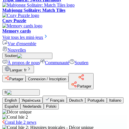
Mahjongg Solitaire: Match Tiles
Cozy Puzzle
Memory cards
Voir tous les mini-jeux
Vue d'ensemble
Nouvelles
Soutien
À propos de nous
Communauté
Soutien
Langue
:
fr
Partager
Connexion / Inscription
Partager
fr
English
Українська
Français
Deutsch
Português
Italiano
Español
Nederlands
Polski
Coral Isle 2 news