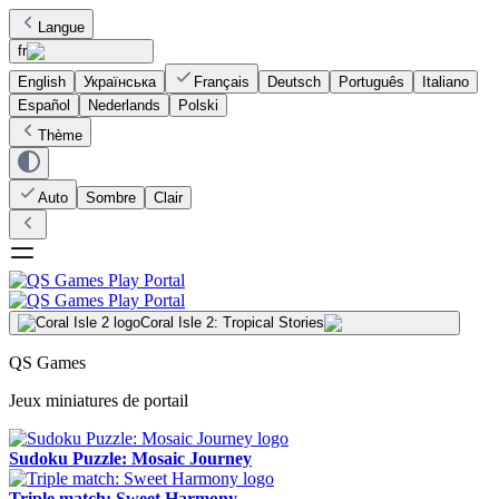
Langue
fr
English
Українська
Français
Deutsch
Português
Italiano
Español
Nederlands
Polski
Thème
Auto
Sombre
Clair
Coral Isle 2: Tropical Stories
QS Games
Jeux miniatures de portail
Sudoku Puzzle: Mosaic Journey
Triple match: Sweet Harmony